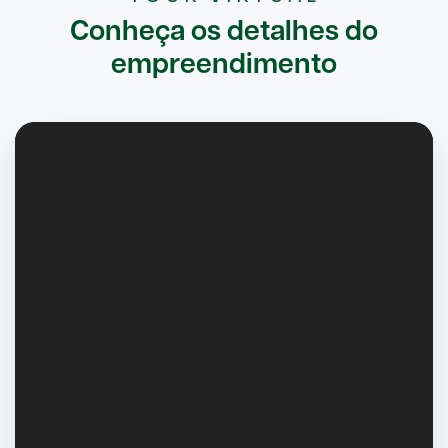
Ayrton Senna
Conheça os detalhes do
Área do terreno: 8.736,31m²
empreendimento
Total de torres: 14
Número de pavimentos: 5 pavimentos (térreo + 4
tipos)
Número total de unidades: 280 unidades
Número de unidades por andar: 4
Número de vagas: 283 vagas (59 carros + 224
motos)