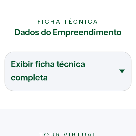
FICHA TÉCNICA
Dados do Empreendimento
Exibir ficha técnica
completa
Ficha técnica
Construção e Incorporação: Victa Engenharia
Localização: Rua dos Marinheiros, 132 - Planalto
TOUR VIRTUAL